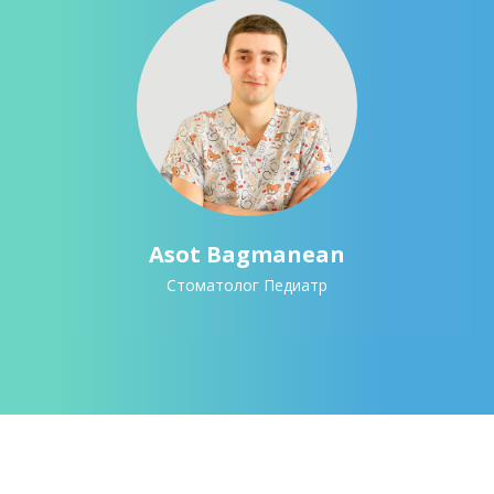
Asot Bagmanean
Стоматолог Педиатр