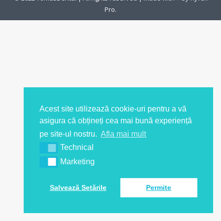
Pro.
Acest site utilizează cookie-uri pentru a vă
asigura că obțineți cea mai bună experiență
pe site-ul nostru.
Afla mai mult
Technical
Marketing
Salvează Setările
Permite