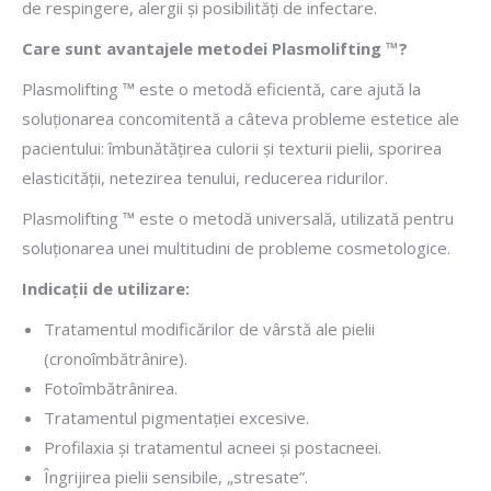
de respingere, alergii şi posibilităţi de infectare.
Care sunt avantajele metodei Plasmolifting ™?
Plasmolifting ™ este o metodă eficientă, care ajută la
soluţionarea concomitentă a câteva probleme estetice ale
pacientului: îmbunătăţirea culorii şi texturii pielii, sporirea
elasticităţii, netezirea tenului, reducerea ridurilor.
Plasmolifting ™ este o metodă universală, utilizată pentru
soluţionarea unei multitudini de probleme cosmetologice.
Indicaţii de utilizare:
Tratamentul modificărilor de vârstă ale pielii
(cronoîmbătrânire).
Fotoîmbătrânirea.
Tratamentul pigmentaţiei excesive.
Profilaxia şi tratamentul acneei şi postacneei.
Îngrijirea pielii sensibile, „stresate”.