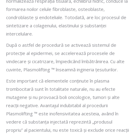
normalizează respiraţia tisulară, echilibrul hidric, conduce la
formarea noilor celule fibroblaste, osteoblaste,
condroblaste şi endoteliale. Totodată, are loc procesul de
sintetizare a colagenului, elastinului şi substanţei
intercelulare.
După o astfel de procedură se activează sistemul de
protecţie al epidermei, se accelerează procesele de
vindecare şi cicatrizare, împiedicând îmbătrânirea. Cu alte
cuvinte, Plasmolifting ™ înseamnă ingineria ţesuturilor.
Este important că elementele conţinute în plasma
trombocitară sunt în totalitate naturale, nu au efecte
mutagene şi nu provoacă boli oncologice, tumori şi alte
reacţii negative. Avantajul indubitabil al procedurii
Plasmolifting ™ este inofensivitatea acesteia, având în
vedere că substanţa injectată reprezintă „produsul
propriu” al pacientului, nu este toxică şi exclude orice reacţii