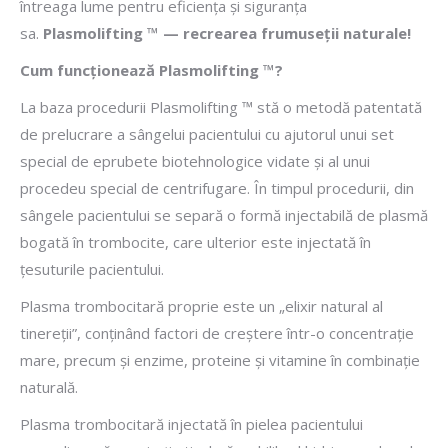
întreaga lume pentru eficienţa şi siguranţa
sa.
Plasmolifting ™ — recrearea frumuseţii naturale!
Cum funcţionează Plasmolifting ™?
La baza procedurii Plasmolifting ™ stă o metodă patentată
de prelucrare a sângelui pacientului cu ajutorul unui set
special de eprubete biotehnologice vidate şi al unui
procedeu special de centrifugare. În timpul procedurii, din
sângele pacientului se separă o formă injectabilă de plasmă
bogată în trombocite, care ulterior este injectată în
ţesuturile pacientului.
Plasma trombocitară proprie este un „elixir natural al
tinereţii”, conţinând factori de creştere într-o concentraţie
mare, precum şi enzime, proteine şi vitamine în combinaţie
naturală.
Plasma trombocitară injectată în pielea pacientului