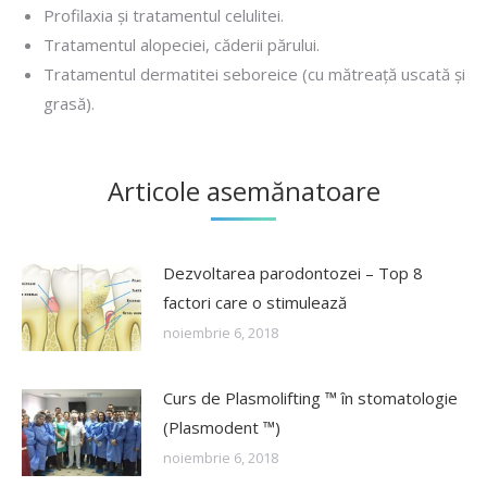
Profilaxia şi tratamentul celulitei.
Tratamentul alopeciei, căderii părului.
Tratamentul dermatitei seboreice (cu mătreaţă uscată şi
grasă).
Articole asemănatoare
Dezvoltarea parodontozei – Top 8
factori care o stimulează
noiembrie 6, 2018
Curs de Plasmolifting ™ în stomatologie
(Plasmodent ™)
noiembrie 6, 2018