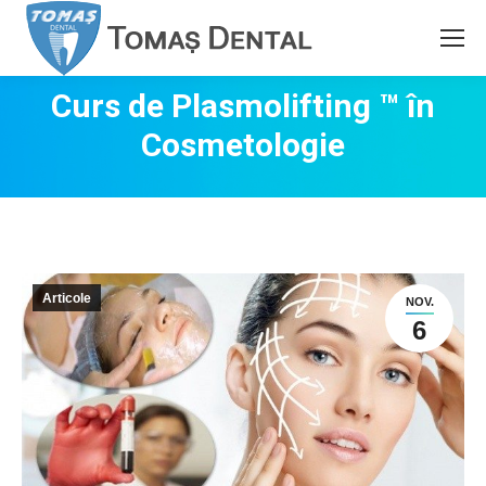
Curs de Plasmolifting ™ în
Cosmetologie
Articole
NOV.
6