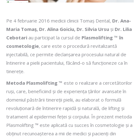
Pe 4 februarie 2016 medicii clinicii Tomaș Dental,
Dr. Ana-
Maria Tomaș, Dr. Alina Goiciu, Dr. Silvia Ursu
și
Dr. Lilia
Cebotari
au participat la cursul de
Plasmolifting ™ în
cosmetologie
, care este o procedură revitalizantă
injectabilă, ce permite declanşarea procesului natural de
întinerire a pielii pacientului, făcând-o să funcţioneze ca în
tinereţe.
Metoda Plasmolifting ™
este o realizare a cercetătorilor
ruşi, care, beneficiind şi de experienţa ţărilor avansate în
domeniul păstrării tinereţii pielii, au elaborat o formulă
revoluţionară de întinerire rapidă şi naturală, de lifting şi
tratament al epidermei feţei şi corpului. În prezent metoda
Plasmolifting ™ este aplicată cu succes în cosmetologie şi a
obţinut recunoaşterea a mii de medici şi pacienţi din