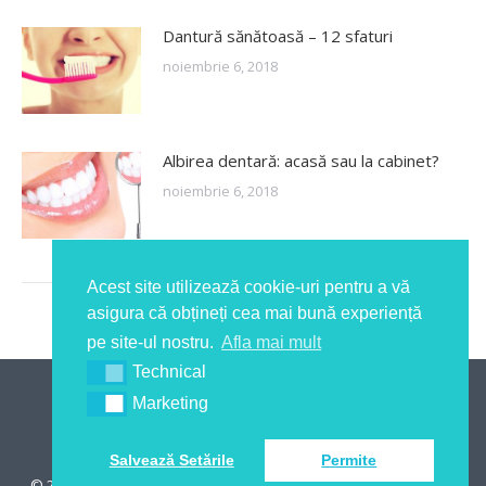
Dantură sănătoasă – 12 sfaturi
noiembrie 6, 2018
Albirea dentară: acasă sau la cabinet?
noiembrie 6, 2018
Acest site utilizează cookie-uri pentru a vă
asigura că obțineți cea mai bună experiență
pe site-ul nostru.
Afla mai mult
Technical
Marketing
Salvează Setările
Permite
© 2022 TomasDental | All rights reserved | Made with ♥ by
Ryfex